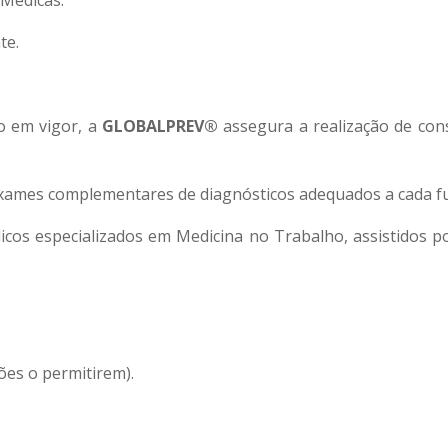
te.
o em vigor, a
GLOBALPREV®
assegura a realização de con
xames complementares de diagnósticos adequados a cada fun
icos especializados em Medicina no Trabalho, assistidos p
ções o permitirem).